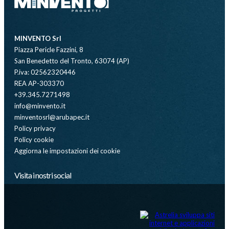
MINVENTO Srl
Piazza Pericle Fazzini, 8
San Benedetto del Tronto, 63074 (AP)
P.iva: 02562320446
REA AP-303370
+39.345.7271498
info@minvento.it
minventosrl@arubapec.it
Policy privacy
Policy cookie
Aggiorna le impostazioni dei cookie
Visita i nostri social