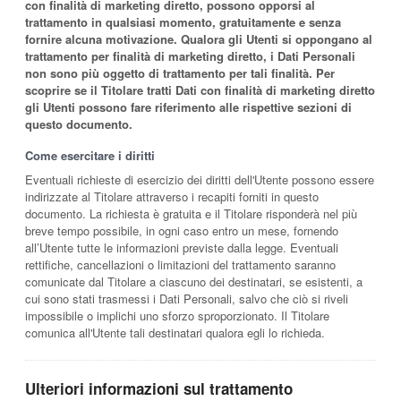
con finalità di marketing diretto, possono opporsi al
trattamento in qualsiasi momento, gratuitamente e senza
fornire alcuna motivazione. Qualora gli Utenti si oppongano al
trattamento per finalità di marketing diretto, i Dati Personali
non sono più oggetto di trattamento per tali finalità. Per
scoprire se il Titolare tratti Dati con finalità di marketing diretto
gli Utenti possono fare riferimento alle rispettive sezioni di
questo documento.
Come esercitare i diritti
Eventuali richieste di esercizio dei diritti dell'Utente possono essere
indirizzate al Titolare attraverso i recapiti forniti in questo
documento. La richiesta è gratuita e il Titolare risponderà nel più
breve tempo possibile, in ogni caso entro un mese, fornendo
all’Utente tutte le informazioni previste dalla legge. Eventuali
rettifiche, cancellazioni o limitazioni del trattamento saranno
comunicate dal Titolare a ciascuno dei destinatari, se esistenti, a
cui sono stati trasmessi i Dati Personali, salvo che ciò si riveli
impossibile o implichi uno sforzo sproporzionato. Il Titolare
comunica all'Utente tali destinatari qualora egli lo richieda.
Ulteriori informazioni sul trattamento