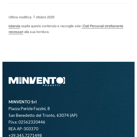
Ultima modifica: 7 ottobre 2025
iubenda
ospita questo contenuto e raccoglie solo
i Dati Personali strettamente
necessari
alla sua fornitura.
MINVENTO Srl
Piazza Pericle Fazzini, 8
San Benedetto del Tronto, 63074 (AP)
P.iva: 02562320446
REA AP-303370
+39.345.7271498